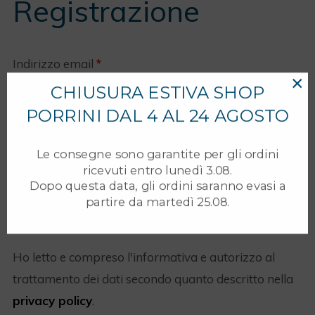
Registrazione
Nome utente o indirizzo email
*
Indirizzo email
*
×
CHIUSURA ESTIVA SHOP
PORRINI DAL 4 AL 24 AGOSTO
Password
*
Una password verrà inviata al tuo indirizzo e-mail.
Le consegne sono garantite per gli ordini
ricevuti entro lunedì 3.08.
Dopo questa data, gli ordini saranno evasi a
partire da martedì 25.08.
Ricordami
Ho letto e compreso l'informativa e autorizzo al
trattamento dei dati secondo quanto descritto nella
privacy policy
.