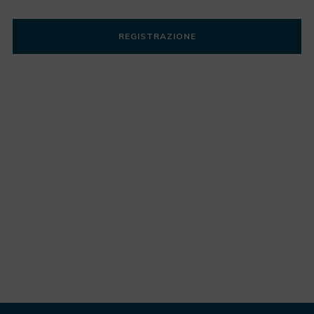
Desidero registrarmi
|
Password dimenticata?
REGISTRAZIONE