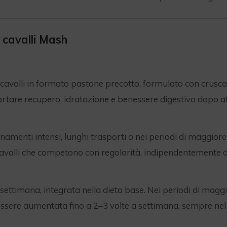
 cavalli Mash
li in formato pastone precotto, formulato con crusca a fogli
rtare recupero, idratazione e benessere digestivo dopo attiv
amenti intensi, lunghi trasporti o nei periodi di maggiore s
avalli che competono con regolarità, indipendentemente d
settimana, integrata nella dieta base. Nei periodi di mag
ssere aumentata fino a 2–3 volte a settimana, sempre nel 