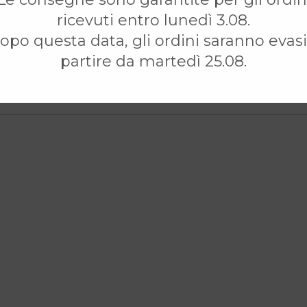
Password
*
ricevuti entro lunedì 3.08.
nfiammatori
opo questa data, gli ordini saranno evasi
partire da martedì 25.08.
Ricordami
lementari più apprezzati nella gestione quotidiana del ca
Desidero registrarmi
|
Password dimenticata?