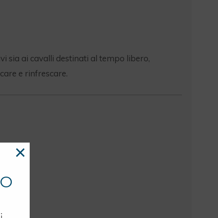
vi sia ai cavalli destinati al tempo libero,
care e rinfrescare.
×
TO
i