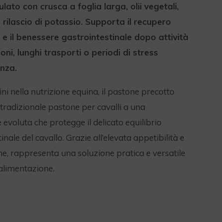
ato con crusca a foglia larga, olii vegetali,
nto rilascio di potassio. Supporta il recupero
 e il benessere gastrointestinale dopo attività
oni, lunghi trasporti o periodi di stress
nza.
ni nella nutrizione equina, il pastone precotto
 tradizionale pastone per cavalli a una
evoluta che protegge il delicato equilibrio
nale del cavallo. Grazie all’elevata appetibilità e
one, rappresenta una soluzione pratica e versatile
alimentazione.