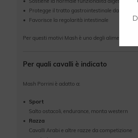
Sostiene la normale funzionalità digestiva
Protegge il tratto gastrointestinale da stati i
D
Favorisce la regolarità intestinale
Per questi motivi Mash è uno degli alimenti comp
Per quali cavalli è indicato
Mash Porrini è adatto a:
Sport
Salto ostacoli, endurance, monta western
Razza
Cavalli Arabi e altre razze da competizione