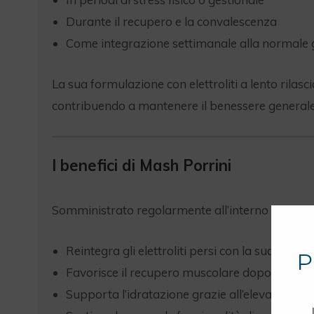
Durante il recupero e la convalescenza
Come integrazione settimanale alla normale 
La sua formulazione con elettroliti a lento rilascio 
contribuendo a mantenere il benessere generale del
I benefici di Mash Porrini
Somministrato regolarmente all’interno di una di
Reintegra gli elettroliti persi con la sudorazi
P
Favorisce il recupero muscolare dopo l’attività
Supporta l’idratazione grazie all’elevato con