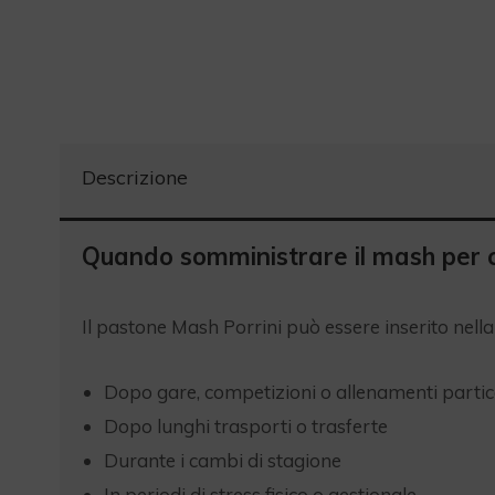
Descrizione
Quando somministrare il mash per ca
Il pastone Mash Porrini può essere inserito nella 
Dopo gare, competizioni o allenamenti parti
Dopo lunghi trasporti o trasferte
Durante i cambi di stagione
In periodi di stress fisico o gestionale