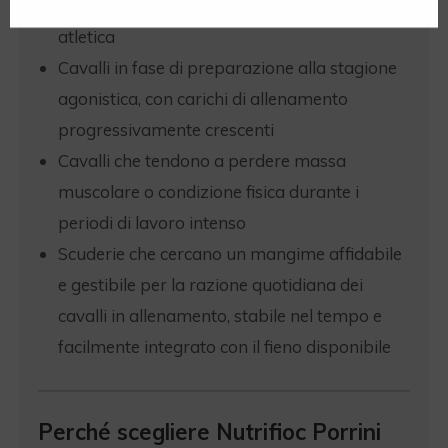
marcato per esprimere la loro potenzialità
atletica
Cavalli in fase di preparazione alla stagione
agonistica, con carichi di allenamento
progressivamente crescenti
Desidero registrarmi
|
Password dimenticata?
Cavalli che tendono a perdere massa
muscolare o condizione fisica durante i
periodi di lavoro intenso
Scuderie che cercano un mangime affidabile
e gestibile per la razione quotidiana dei
cavalli in allenamento, stabile nel tempo e
facilmente integrato con il fieno disponibile
Perché scegliere Nutrifioc Porrini